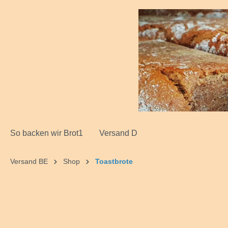
springen
Zur Hauptnavigation springen
So backen wir Brot1
Versand D
Versand BE
Shop
Toastbrote